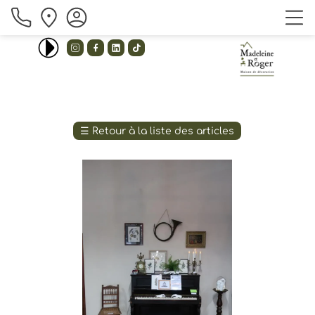
_ unison _ 
Emilee flood - I love you baby(remix) 




☰
Retour à la liste des articles