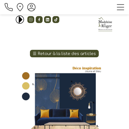
_ unison _ 
Emilee flood - I love you baby(remix) 




☰
Retour à la liste des articles