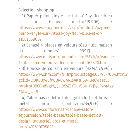
Sélection shopping :
- 1) Papier peint vinyle sur intissé Joy fleur bleu
et or (Leroy merlin/19,90€) :
https://www.leroymerlin.fr/v3/p/produits/papier-
peint-vinyle-sur-intisse-joy-fleur-bleu-et-or-
e1501658067
- 2) Canapé 4 places en velours bleu nuit (maison
du monde/ 999€) :
https://www.maisonsdumonde.com/BE/fr/p/canape-
4-places-en-velours-bleu-nuit-kant-166520.htm
- 3) Housse de coussin en velours (H&M/ 7,99€) :
https://www2.hm.com/fr_fr/productpage.0579377004.html?
gclid=Cj0KCQjwufn8BRCwARIsAKzP694QeCWasa53-
rAralrotBBCBndVgW_yzi9SsZ1YOuVJptnYvjJycRwaAgy-
EALw_wcB
- 4) Table basse detroit design industriel bois et
métal noir (conforama/34,99€) :
https://www.conforama.fr/canape-salon-
sejour/salon/table-basse/table-basse-detroit-
design-industriel-bois-et-metal-
noir/p/Q78079582?