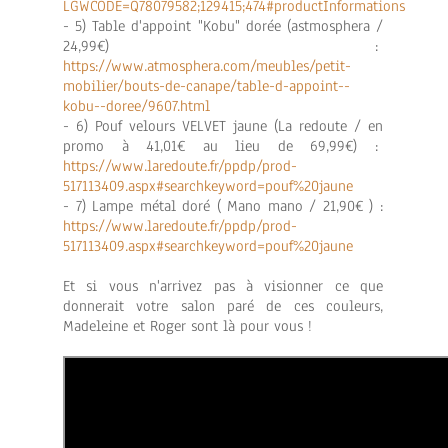
LGWCODE=Q78079582;129415;474#productInformations
- 5) Table d'appoint "Kobu" dorée (astmosphera /
24,99€) :
https://www.atmosphera.com/meubles/petit-
mobilier/bouts-de-canape/table-d-appoint--
kobu--doree/9607.html
- 6) Pouf velours VELVET jaune (La redoute / en
promo à 41,01€ au lieu de 69,99€) :
https://www.laredoute.fr/ppdp/prod-
517113409.aspx#searchkeyword=pouf%20jaune
- 7) Lampe métal doré ( Mano mano / 21,90€ ) :
https://www.laredoute.fr/ppdp/prod-
517113409.aspx#searchkeyword=pouf%20jaune
Et si vous n'arrivez pas à visionner ce que
donnerait votre salon paré de ces couleurs,
Madeleine et Roger sont là pour vous !