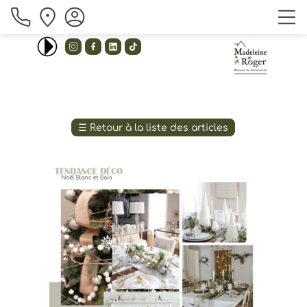
_ unison _ 
Emilee flood - I love you baby(remix) 




☰
Retour à la liste des articles