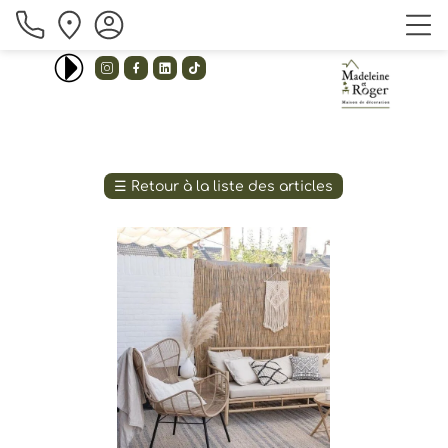
_ unison _ 
Emilee flood - I love you baby(remix) 




☰
Retour à la liste des articles